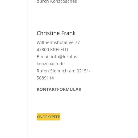
Christine Frank
Willhelmshofallee 77
47800 KREFELD
E-mail:
info@lernlust-
konzcoach.de
Rufen Sie mich an: 02151-
5689114
KONTAKTFORMULAR
XING
SKYPE
FB