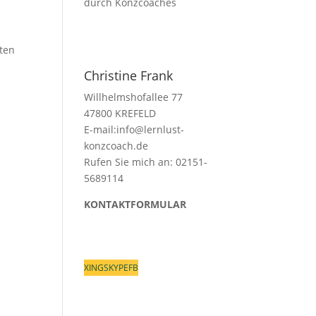
ten
Christine Frank
Willhelmshofallee 77
47800 KREFELD
E-mail:
info@lernlust-
konzcoach.de
Rufen Sie mich an: 02151-
5689114
KONTAKTFORMULAR
XING
SKYPE
FB