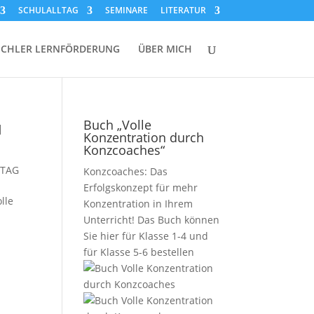
SCHULALLTAG
SEMINARE
LITERATUR
SCHLER LERNFÖRDERUNG
ÜBER MICH
u
Buch „Volle
Konzentration durch
Konzcoaches“
LTAG
Konzcoaches: Das
Erfolgskonzept für mehr
lle
Konzentration in Ihrem
Unterricht! Das Buch können
Sie hier
für Klasse 1-4
und
für Klasse 5-6
bestellen