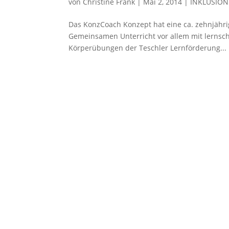
von
Christine Frank
|
Mai 2, 2014
|
INKLUSION
Das KonzCoach Konzept hat eine ca. zehnjähri
Gemeinsamen Unterricht vor allem mit lernsc
Körperübungen der Teschler Lernförderung...