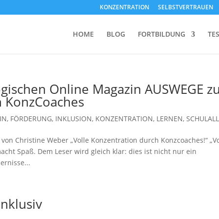
KONZENTRATION
SELBSTVERTRAUEN
HOME
BLOG
FORTBILDUNG
TE
ogischen Online Magazin AUSWEGE z
ch KonzCoaches
IN
,
FÖRDERUNG
,
INKLUSION
,
KONZENTRATION
,
LERNEN
,
SCHULAL
on Christine Weber „Volle Konzentration durch Konzcoaches!“ „Vo
cht Spaß. Dem Leser wird gleich klar: dies ist nicht nur ein
rnisse...
nklusiv