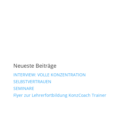
Neueste Beiträge
INTERVIEW: VOLLE KONZENTRATION
SELBSTVERTRAUEN
SEMINARE
Flyer zur Lehrerfortbildung KonzCoach Trainer
Standpunkt 3 Die innere Stabilität
Empfehlungsseite
Schülercoaching Juergensen
DATENSCHUTZ
IMPRESSUM